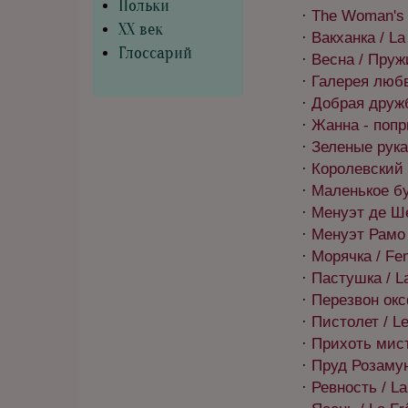
Польки
·
The Woman's 
XX век
·
Вакханка / La
Глоссарий
·
Весна / Пружи
·
Галерея любв
·
Добрая дружб
·
Жанна - попры
·
Зеленые рука
·
Королевский г
·
Маленькое бурр
·
Менуэт де Ше
·
Менуэт Рамо
·
Морячка / Fem
·
Пастушка / L
·
Перезвон оксф
·
Пистолет / Le
·
Прихоть мист
·
Пруд Розаму
·
Ревность / La