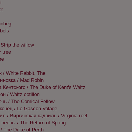
i
ot
unbeg
bels
Strip the willow
 tree
me
/ White Rabbit, The
новка / Mad Robin
 Кентского / The Duke of Kent's Waltz
н / Waltz cotillon
нь / The Comical Fellow
конец / Le Gascon Volage
л / Виргинская кадриль / Virginia reel
весны / The Return of Spring
/ The Duke of Perth