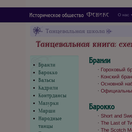
Феникс
Историческое общество
О нас
Танцевальная школа
Танцевальная книга: схе
Бранли
Бранли
·
Гороховый бр
Барокко
·
Конский бранл
Вальсы
·
Основной на
Кадрили
·
Официальный б
Контрдансы
Мазурки
Барокко
Марши
·
Short and Sw
Народные
·
The Last of T
танцы
·
The Scotch M