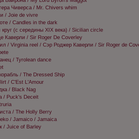
а Байрона / My Lord Byron's Maggot
ера Чиверса / Mr. Chivers whim
 / Joie de vivre
те / Candles in the dark
руг (с середины XIX века) / Sicilian circle
е Каверли / Sir Roger De Coverley
л / Virginia reel / Сэр Роджер Каверли / Sir Roger de Cov
pete
анец / Tyrolean dance
et
орабль / The Dressed Ship
irt / C'Est L'Amour
ка / Black Nag
 / Puck's Deceit
ruria
ста / The Holly Berry
eko / Jamaico / Jamaica
/ Juice of Barley