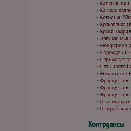
·
Кадриль принц
·
Кан-кан кадри
·
Котильон "Люб
·
Краковянка (К
·
Кросс-кадриль
·
Летучая мыш
·
Монферино (L
·
Надежда / L’
·
Парижские вар
·
Пять частей с
·
Романтика / 
·
Французская к
·
Французская к
·
Французская к
·
Шоттиш-котиль
·
Штирийская ка
Контрдансы