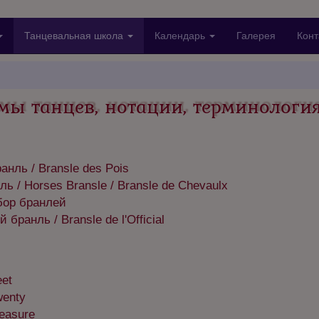
Танцевальная школа
Календарь
Галерея
Конт
мы танцев, нотации, терминологи
анль / Bransle des Pois
ь / Horses Bransle / Bransle de Chevaulx
бор бранлей
ранль / Bransle de l'Official
eet
wenty
easure