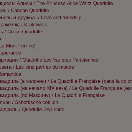
ессы Алисы / The Princess Alice Waltz Quadrille
ль / Cancan Quadrille
овь и дружба" / Love and friendsip
раковяк) / Krakowiak
 / Cross Quadrille
ь
a Mont Ferrine)
Esperance
иации / Quadrille Les Varietes Parisiennes
вета / Les cinq parties du monde
Romantica
адриль (в колонну) / Le Quadrille Française (dans la colo
адриль (на начало XIX века) / Le Quadrille Française (earl
адриль (по Максину) / Le Quadrille Française
он / Schottische cotillon
дриль / Quadrille Styrienne