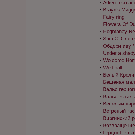
·
Adieu mon am
·
Braye's Magg
·
Fairy ring
·
Flowers Of D
·
Hogmanay Re
·
Ship O' Grace
·
Обдери иву / 
·
Under a shady
·
Welcome Ho
·
Well hall
·
Белый Кролик 
·
Бешеная мали
·
Вальс герцога
·
Вальс-котильо
·
Весёлый паре
·
Ветреный гас
·
Виргинский ри
·
Возвращение 
·
Герцог Перта 