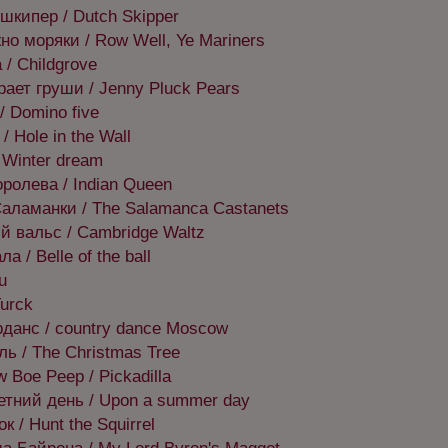
шкипер / Dutch Skipper
но моряки / Row Well, Ye Mariners
/ Childgrove
ает груши / Jenny Pluck Pears
/ Domino five
/ Hole in the Wall
 Winter dream
ролева / Indian Queen
аламанки / The Salamanca Castanets
 вальс / Cambridge Waltz
 / Belle of the ball
u
Turck
рданс / country dance Moscow
ль / The Christmas Tree
 Boe Peep / Pickadilla
тний день / Upon a summer day
к / Hunt the Squirrel