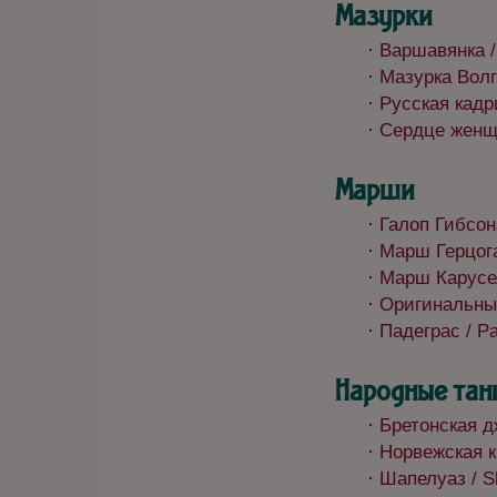
Мазурки
·
Варшавянка /
·
Мазурка Волга
·
Русская кадр
·
Сердце женщи
Марши
·
Галоп Гибсона
·
Марш Герцога 
·
Марш Карусел
·
Оригинальный
·
Падеграс / Pa
Народные тан
·
Бретонская дж
·
Норвежская к
·
Шапелуаз / Sh