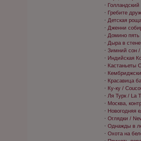
·
Голландский 
·
Гребите друж
·
Детская роща 
·
Дженни собир
·
Домино пять 
·
Дыра в стене 
·
Зимний сон /
·
Индийская Ко
·
Кастаньеты С
·
Кембриджский
·
Красавица бала
·
Ку-ку / Couco
·
Ля Турк / La 
·
Москва, конт
·
Новогодняя е
·
Оглядки / New
·
Однажды в ле
·
Охота на бело