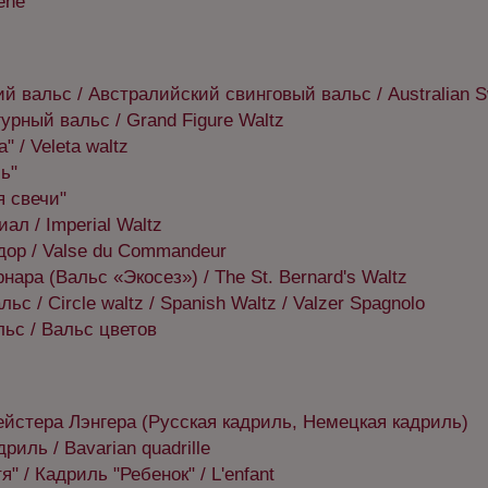
êne
й вальс / Австралийский свинговый вальс / Australian S
рный вальс / Grand Figure Waltz
" / Veleta waltz
ь"
 свечи"
ал / Imperial Waltz
ор / Valse du Commandeur
нара (Вальс «Экосез») / The St. Bernard's Waltz
ьс / Circle waltz / Spanish Waltz / Valzer Spagnolo
ьс / Вальс цветов
йстера Лэнгера (Русская кадриль, Немецкая кадриль)
риль / Bavarian quadrille
" / Кадриль "Ребенок" / L'enfant