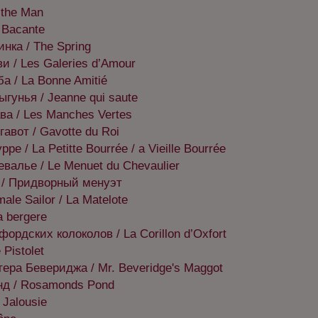
the Man
 Bacante
нка / The Spring
и / Les Galeries d’Amour
а / La Bonne Amitié
гунья / Jeanne qui saute
ва / Les Manches Vertes
авот / Gavotte du Roi
е / La Petitte Bourrée / a Vieille Bourrée
валье / Le Menuet du Chevaulier
 / Придворный менуэт
ale Sailor / La Matelote
a bergere
ордских колоколов / La Corillon d’Oxfort
 Pistolet
ера Бевериджа / Mr. Beveridge's Maggot
нд / Rosamonds Pond
 Jalousie