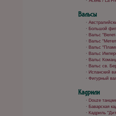
·
Ясень / La Fr
Вальсы
·
Австралийски
·
Большой фигу
·
Вальс "Велета
·
Вальс "Метел
·
Вальс "Пламя
·
Вальс Импери
·
Вальс Команд
·
Вальс св. Бер
·
Испанский вал
·
Фигурный вал
Кадрили
·
Douze танцме
·
Баварская кад
·
Кадриль "Дитя