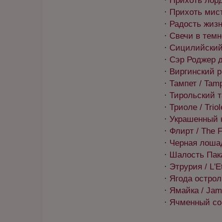
·
Прихоть лорд
·
Прихоть мист
·
Радость жизни
·
Свечи в темно
·
Сицилийский к
·
Сэр Роджер д
·
Виргинский ри
·
Тампет / Tam
·
Тирольский т
·
Триоле / Triol
·
Украшенный к
·
Флирт / The Fl
·
Черная лошад
·
Шалость Пака
·
Этрурия / L'Et
·
Ягода остроли
·
Ямайка / Jam
·
Ячменный сок 