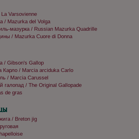
 La Varsovienne
 / Mazurka del Volga
иль-мазурка / Russian Mazurka Quadrille
ны / Mazurka Cuore di Donna
 / Gibson's Gallop
Карло / Marcia arciduka Carlo
ь / Marcia Carussel
 галопад / The Original Gallopade
s de gras
цы
ига / Breton jig
руговая
apelloise