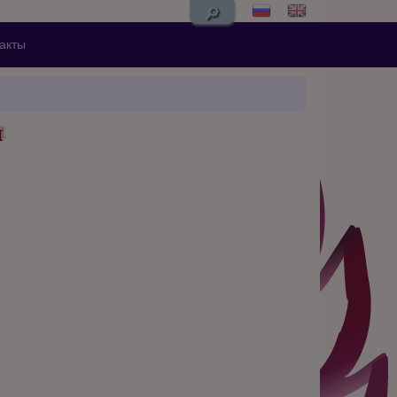
🔎
акты
я