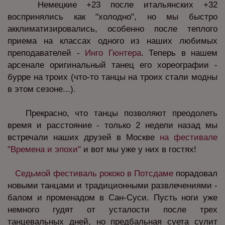
Немецкие +23 после итальянских +32
воспринялись как "холодно", но мы быстро
акклиматизировались, особенно после теплого
приема на классах одного из наших любимых
преподавателей -
Инго Гюнтера
. Теперь в нашем
арсенале оригинальный танец его хореографии -
бурре на троих (что-то танцы на троих стали модны
в этом сезоне...).
Прекрасно, что танцы позволяют преодолеть
время и расстояние - только 2 недели назад мы
встречали наших друзей в Москве
на фестивале
"Времена и эпохи"
и вот мы уже у них в гостях!
Седьмой фестиваль рококо в Потсдаме
порадовал
новыми танцами и традиционными развлечениями -
балом и променадом в Сан-Суси. Пусть ноги уже
немного гудят от усталости после трех
танцевальных дней, но предбальная суета сулит