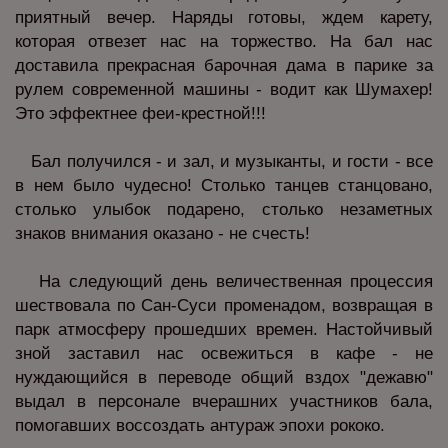
приятный вечер. Наряды готовы, ждем карету,
которая отвезет нас на торжество. На бал нас
доставила прекрасная барочная дама в парике за
рулем современной машины - водит как Шумахер!
Это эффектнее феи-крестной!!!
Бал получился - и зал, и музыканты, и гости - все
в нем было чудесно! Столько танцев станцовано,
столько улыбок подарено, столько незаметных
знаков внимания оказано - не счесть!
На следующий день величественная процессия
шествовала по Сан-Суси променадом, возвращая в
парк атмосферу прошедших времен. Настойчивый
зной заставил нас освежиться в кафе - не
нуждающийся в переводе общий вздох "дежавю"
выдал в персонале вчерашних участников бала,
помогавших воссоздать антураж эпохи рококо.